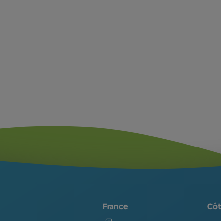
France
Côt