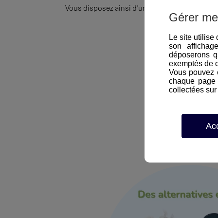
Vous disposez ainsi d’un processus formalisé 
Gérer me
Le site utilis
son affichag
déposerons q
exemptés de 
Vous pouvez c
chaque page d
collectées sur 
Ac