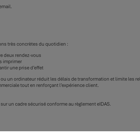
email.
ons très concrètes du quotidien :
re deux rendez-vous
as imprimer
ntir une prise d’effet
u un ordinateur réduit les délais de transformation et limite les r
mmerciale tout en renforçant l’expérience client.
sur un cadre sécurisé conforme au règlement eIDAS.