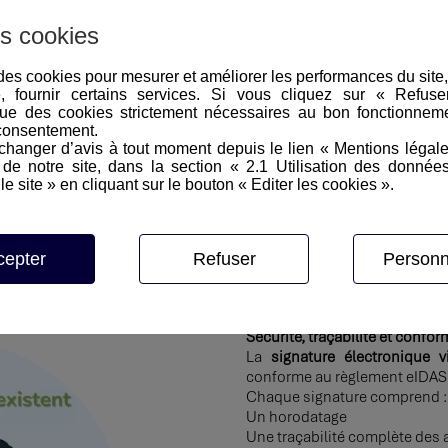
et juridiquement reconnu, parfaitement adapté aux exigences du se
s cookies
e des cookies pour mesurer et améliorer les performances du site
e, fournir certains services. Si vous cliquez sur « Refus
ue des cookies strictement nécessaires au bon fonctionneme
Une réponse concrète aux enj
consentement.
La signature électronique 
hanger d’avis à tout moment depuis le lien « Mentions légal
quotidien :
e notre site, dans la section « 2.1 Utilisation des donnée
Un dirigeant disponible uniq
le site » en cliquant sur le bouton « Editer les cookies ».
Un client en déplacement qui
Un contrat à activer rapidemen
La possibilité de signer dep
délais de transformation et lim
cepter
Refuser
Personn
Ce gain de fluidité améliore 
l’expérience client.
Sécurité, traçabilité et confor
La
signature électronique 
conforme au règlement eIDAS
Chaque signature comprend :
Un horodatage
Une traçabilité complète des 