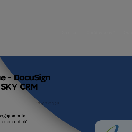
Solution
Qui êtes-vous ?
Qui
ue - DocuSign
s SKY CRM
17/03/2026
s engagements
 un moment clé.