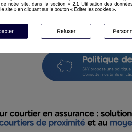
Système pa
e notre site, dans la section « 2.1 Utilisation des donnée
le site » en cliquant sur le bouton « Editer les cookies ».
SKY prend en compte vos sp
personnalisation notamme
données, reportings, profi
SKY est également interfaç
cepter
Refuser
Personn
notamment : messagerie, 
Politique de
SKY propose une politique d
Consulter nos tarifs
en cli
r courtier en assurance : soluti
courtiers de proximité
et au
moye