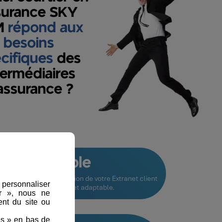
surance SKY
M
répond aux
besoins
cifiques
des
termédiaires
assurance ?
rsonnalisable
 des outils pour la création de votre Extranet client
, personnaliser
mplet, personnalisable et adaptable.
er », nous ne
nt du site ou
es » en bas de