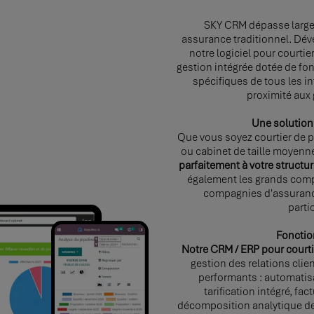
SKY CRM dépasse large
assurance traditionnel. Dév
notre logiciel pour courti
gestion intégrée dotée de fo
spécifiques de tous les i
proximité aux
Une solution 
Que vous soyez courtier de p
ou cabinet de taille moyenn
parfaitement à votre structu
également les grands compt
compagnies d'assurance
parti
Fonctio
Notre CRM / ERP pour court
gestion des relations clie
performants : automatisa
tarification intégré, fac
décomposition analytique des