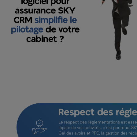
logiciel pour
assurance SKY
CRM
simplifie le
pilotage
de votre
cabinet ?
Respect des régl
Le respect des réglementations est essen
légale de vos activités, c’est pourquoi SK
Gel des avoirs et PPE, la gestion des réc