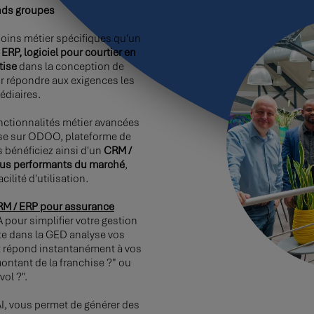
nds groupes
oins métier spécifiques qu'un
ERP, logiciel pour courtier en
tise
dans la conception de
r répondre aux exigences les
édiaires.
ctionnalités métier avancées
ose sur ODOO, plateforme de
 bénéficiez ainsi d'un
CRM /
plus performants du marché
,
cilité d'utilisation.
 CRM / ERP pour assurance
 pour simplifier votre gestion
nte dans la GED analyse vos
t répond instantanément à vos
montant de la franchise ?" ou
vol ?".
AI, vous permet de générer des