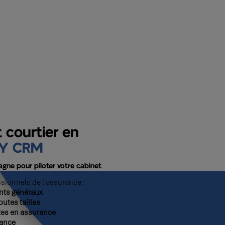
Solution
Qui êtes-vous ?
Qui
t courtier en
Y CRM
gne pour piloter votre cabinet
sionnels de l'assurance :
ents généraux
outes tailles
stes en assurance
ance