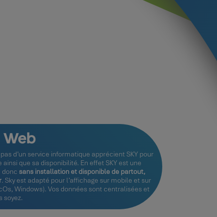
l Web
 pas d’un service informatique apprécient SKY pour
 ainsi que sa disponibilité. En effet SKY est une
e donc
sans installation et disponible de partout,
r
. Sky est adapté pour l’affichage sur mobile et sur
acOs, Windows). Vos données sont centralisées et
s soyez.