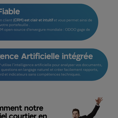
Fiable
n client
(CRM) est clair et intuitif
et vous permet ainsi de
otre portefeuille .
CRM open-source d’envergure mondiale :
ODOO
gage de
gence Artificielle intégrée
tilise l’intelligence artificielle pour analyser vos documents,
 questions en langage naturel et créer facilement rapports,
ord et indicateurs sans compétences techniques.
mment notre
iel courtier en