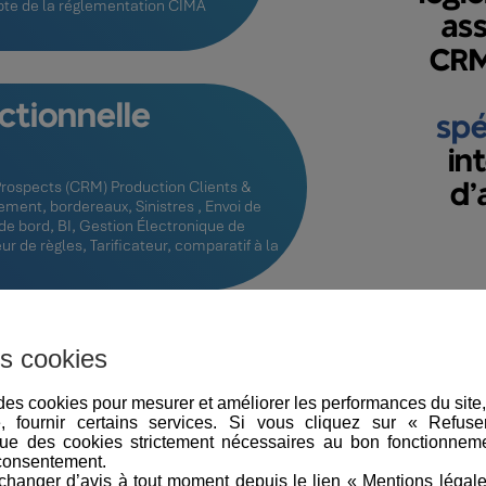
pte de la réglementation CIMA
as
CR
ctionnelle
spé
in
Prospects (CRM) Production Clients &
d’
ment, bordereaux, Sinistres , Envoi de
de bord, BI, Gestion Électronique de
de règles, Tarificateur, comparatif à la
Extranet pe
s cookies
SKY met à votre disposition
e des cookies pour mesurer et améliorer les performances du site
fonctionnellement très co
e, fournir certains services. Si vous cliquez sur « Refus
ue des cookies strictement nécessaires au bon fonctionneme
consentement.
hanger d’avis à tout moment depuis le lien « Mentions légal