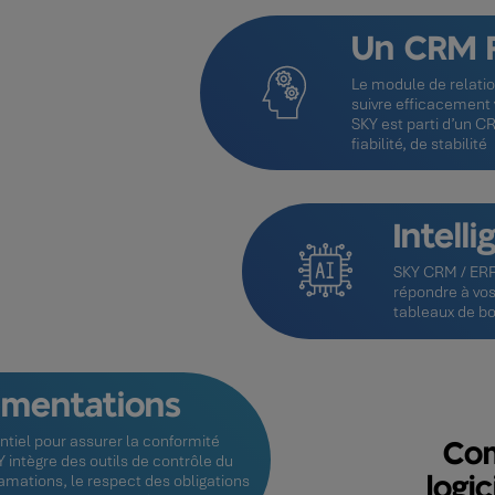
Un CRM 
Le module de relatio
suivre efficacement v
SKY est parti d’un 
fiabilité, de stabilité
Intelli
SKY CRM / ERP u
répondre à vos
tableaux de b
ementations
tiel pour assurer la conformité
Co
Y intègre des outils de contrôle du
lamations, le respect des obligations
logic