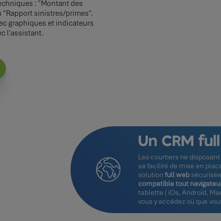
chniques : "Montant des
"Rapport sinistres/primes".
ec graphiques et indicateurs
 l'assistant.
Un CRM ful
Les courtiers ne disposant
sa facilité de mise en place
solution
full web
sécurisé
compatible tout navigateu
tablette ( iOs, Androïd, M
vous y accédez où que vou