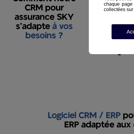
chaque page d
CRM pour
collectées sur 
assurance SKY
s’adapte
à vos
Ac
besoins ?
Logiciel CRM / ERP
pou
ERP adaptée aux