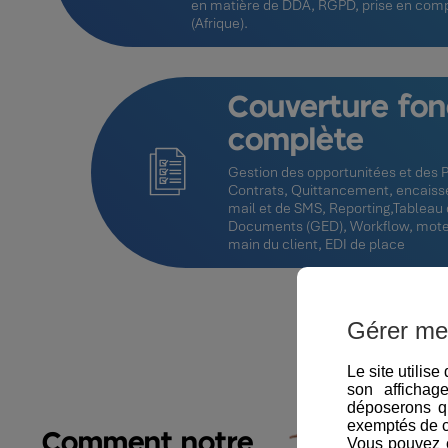
en matière de DDA, RGPD, prise en com
(Afrique).
Couverture fon
complète
Gestion des opportunitées et des 
Contrats, Quittancement, encaisse
mail et de SMS, Reporting,Tableau 
Documents (GED), Workflow, moteur 
main du client, EDI de place
Gérer me
Le site utilis
son affichag
déposerons q
exemptés de 
Comment notre
Vous pouvez c