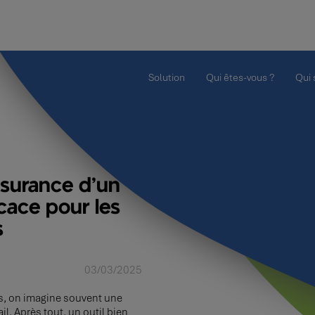
Solution
Qui êtes-vous ?
Qui
ssurance d’un
icace pour les
s
03/03/2025
ls, on imagine souvent une
vail. Après tout, un outil bien