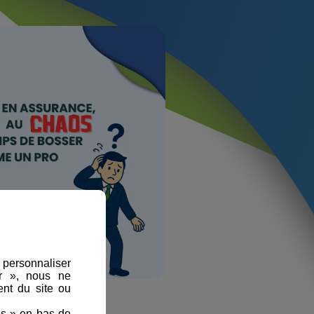
, personnaliser
er », nous ne
nt du site ou
es » en bas de