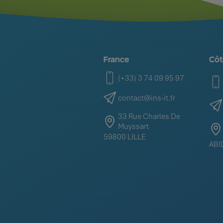
France
Côt
(+33) 3 74 09 95 97
contact@ins-it.fr
33 Rue Charles De
Muyssart
59800 LILLE
ABI