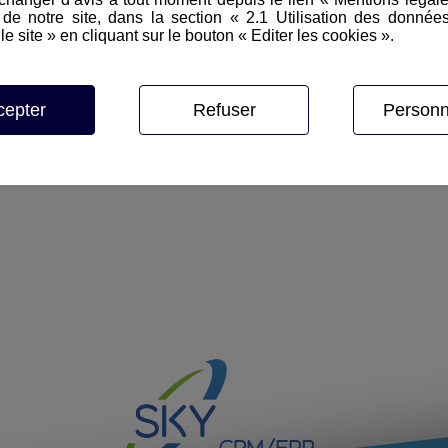
 s’adapte aux besoins des
e notre site, dans la section « 2.1 Utilisation des donnée
ses spécificités, SKY CRM les
le site » en cliquant sur le bouton « Editer les cookies ».
.
 gagner du temps ?
cepter
Refuser
Personn
.
Un bon logiciel doit vous
RM, nous avons fait le pari de
oncentrer sur ce qui compte
ts.