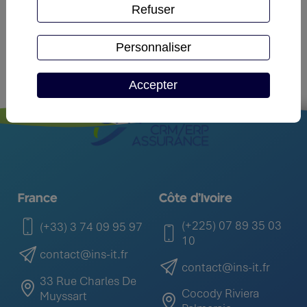
Refuser
Personnaliser
Accepter
France
Côte d'Ivoire
(+225) 07 89 35 03
(+33) 3 74 09 95 97
10
contact@ins-it.fr
contact@ins-it.fr
33 Rue Charles De
Cocody Riviera
Muyssart